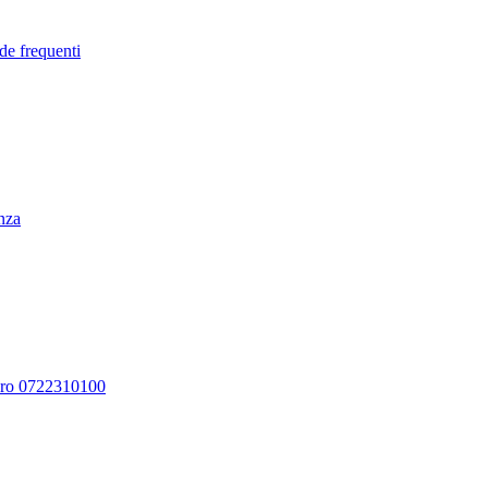
de frequenti
enza
ero 0722310100