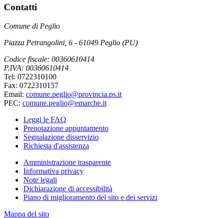
Contatti
Comune di Peglio
Piazza Petrangolini, 6 - 61049 Peglio (PU)
Codice fiscale: 00360610414
P.IVA: 00360610414
Tel: 0722310100
Fax: 0722310157
Email:
comune.peglio@provincia.ps.it
PEC:
comune.peglio@emarche.it
Leggi le FAQ
Prenotazione appuntamento
Segnalazione disservizio
Richiesta d'assistenza
Amministrazione trasparente
Informativa privacy
Note legali
Dichiarazione di accessibilità
Piano di miglioramento del sito e dei servizi
Mappa del sito