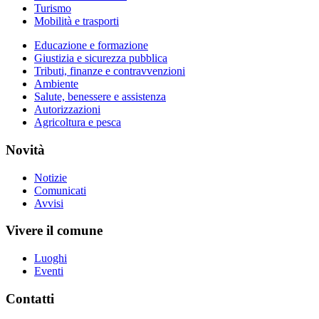
Turismo
Mobilità e trasporti
Educazione e formazione
Giustizia e sicurezza pubblica
Tributi, finanze e contravvenzioni
Ambiente
Salute, benessere e assistenza
Autorizzazioni
Agricoltura e pesca
Novità
Notizie
Comunicati
Avvisi
Vivere il comune
Luoghi
Eventi
Contatti