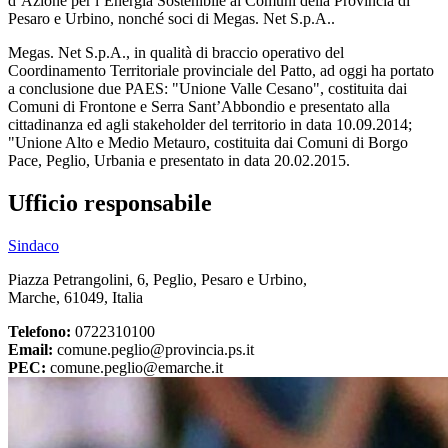
d’Azione per l’Energia Sostenibile ai Comuni della Provincia di
Pesaro e Urbino, nonché soci di Megas. Net S.p.A..
Megas. Net S.p.A., in qualità di braccio operativo del
Coordinamento Territoriale provinciale del Patto, ad oggi ha portato
a conclusione due PAES: "Unione Valle Cesano", costituita dai
Comuni di Frontone e Serra Sant’Abbondio e presentato alla
cittadinanza ed agli stakeholder del territorio in data 10.09.2014;
"Unione Alto e Medio Metauro, costituita dai Comuni di Borgo
Pace, Peglio, Urbania e presentato in data 20.02.2015.
Ufficio responsabile
Sindaco
Piazza Petrangolini, 6, Peglio, Pesaro e Urbino,
Marche, 61049, Italia
Telefono:
0722310100
Email:
comune.peglio@provincia.ps.it
PEC:
comune.peglio@emarche.it