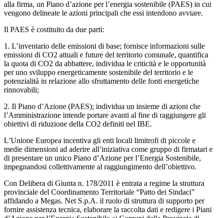
alla firma, un Piano d’azione per l’energia sostenibile (PAES) in cui
vengono delineate le azioni principali che essi intendono avviare.
Il PAES è costituito da due parti:
1. L’inventario delle emissioni di base; fornisce informazioni sulle
emissioni di CO2 attuali e future del territorio comunale, quantifica
la quota di CO2 da abbattere, individua le criticità e le opportunità
per uno sviluppo energeticamente sostenibile del territorio e le
potenzialità in relazione allo sfruttamento delle fonti energetiche
rinnovabili;
2. Il Piano d’Azione (PAES); individua un insieme di azioni che
l’Amministrazione intende portare avanti al fine di raggiungere gli
obiettivi di riduzione della CO2 definiti nel IBE.
L’Unione Europea incentiva gli enti locali limitrofi di piccole e
medie dimensioni ad aderire all’iniziativa come gruppo di firmatari e
di presentare un unico Piano d’Azione per l’Energia Sostenibile,
impegnandosi collettivamente al raggiungimento dell’obiettivo.
Con Delibera di Giunta n. 178/2011 è entrata a regime la struttura
provinciale del Coordinamento Territoriale “Patto dei Sindaci”
affidando a Megas. Net S.p.A. il ruolo di struttura di supporto per
fornire assistenza tecnica, elaborare la raccolta dati e redigere i Piani