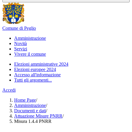
Comune di Peglio
Amministrazione
Novità
Servizi
Vivere il comune
Elezioni amministrative 2024
Elezioni europee 2024
Accesso all'informazione
Tutti gli argomenti...
Accedi
Home Page
/
Amministrazione
/
Documenti e dati
/
Attuazione Misure PNRR
/
Misura 1.4.4 PNRR