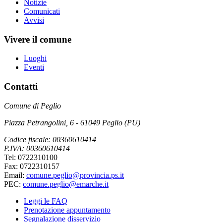
Notizie
Comunicati
Avvisi
Vivere il comune
Luoghi
Eventi
Contatti
Comune di Peglio
Piazza Petrangolini, 6 - 61049 Peglio (PU)
Codice fiscale: 00360610414
P.IVA: 00360610414
Tel: 0722310100
Fax: 0722310157
Email:
comune.peglio@provincia.ps.it
PEC:
comune.peglio@emarche.it
Leggi le FAQ
Prenotazione appuntamento
Segnalazione disservizio